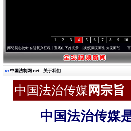
1
2
3
4
5
6
7
8
9
10
心使命 奋进复兴征程丨宝塔山下好光景..
·[视频]
因党而生 为党而战——百年“纪”事⑧加
中国法制网.net
- 关于我们
中国法治传媒
网宗旨 c
中国法治传媒