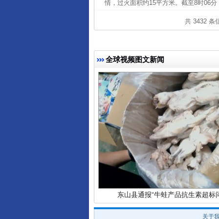
情，过火面积约15平方米。截至8时06分
共 3432 
完善运行机制助力责任有效落
全球视频图文新闻
东山县通报“牛蛙产品抗生素超标问
关于