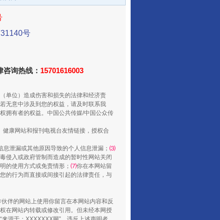
号
1140号
法律咨询热线：
15701616003
从数据变化看反腐深化
（单位）造成伤害和损失的法律和经济责
若无意中涉及到您的权益，请及时联系我
权拥有者的权益。中国公共传媒/中国公众传
、健康网站和报刊电视台友情链接，授权合
信息泄漏或其他原因导致的个人信息泄漏；
⑶
毒侵入或政府管制而造成的暂时性网站关闭
明的使用方式或免责情形；
⑺
你在本网站留
您的行为而直接或间接引起的法律责任，与
合作伙伴的网站上使用你留言在本网站内容和反
权在网站内转载或修改引用。但未经本网授
酒驾未被当场查获能处罚吗
源于：XXXXXXX网”。违反上述声明者，