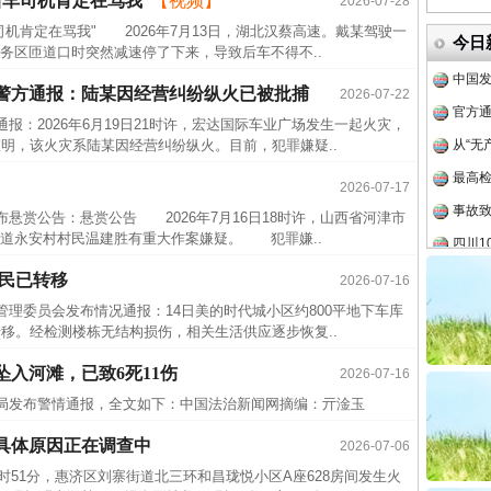
车司机肯定在骂我”
【视频】
2026-07-28
中方对
机肯定在骂我" 2026年7月13日，湖北汉蔡高速。戴某驾驶一
今日
中国发
务区匝道口时突然减速停了下来，导致后车不得不..
官方
，警方通报：陆某因经营纠纷纵火已被批捕
2026-07-22
从“无
：2026年6月19日21时许，宏达国际车业广场发生一起火灾，
查明，该火灾系陆某因经营纠纷纵火。目前，犯罪嫌疑..
最高
事故致
2026-07-17
四川1
悬赏公告：悬赏公告 2026年7月16日18时许，山西省河津市
道永安村村民温建胜有重大作案嫌疑。 犯罪嫌..
半生相
一纸欠
居民已转移
2026-07-16
26万
理委员会发布情况通报：14日美的时代城小区约800平地下车库
转移。经检测楼栋无结构损伤，相关生活供应逐步恢复..
杨天
入河滩，已致6死11伤
2026-07-16
传销头
局发布警情通报，全文如下：中国法治新闻网摘编：亓淦玉
四川省
中方对
具体原因正在调查中
2026-07-06
中国发
时51分，惠济区刘寨街道北三环和昌珑悦小区A座628房间发生火