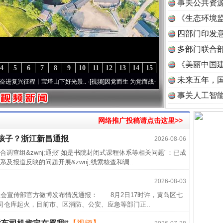
事关公共资
《生态环境监
读
四部门印发
多部门联合部
《美丽中国建
4
5
6
7
8
9
10
11
12
13
14
15
未来五年，
征程丨宝塔山下好光景..
·[视频]
因党而生 为党而战——百年“纪”事⑧加强纪律..
·[视频]
事关人工智
网络推广投稿请点击这里>>
孩子？浙江新昌通报
2026-08-06
半生相
县联合调查组&zwnj;通报"如是书院封闭式课程体系等相关问题"：已成
一纸欠
报道反映的问题开展&zwnj;线索核查和调..
26万
2026-08-03
杨天
会宣传部官方微博发布情况通报： 8月2日17时许，黄岛区七
传销头
司仓库起火，目前市、区消防、公安、应急等部门正..
四川省