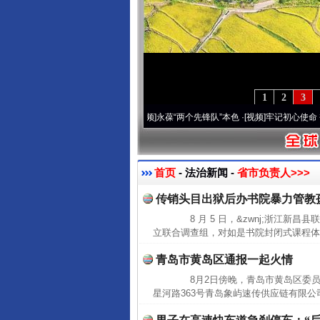
1
2
3
0周年 深刻改变雪域高原..
·[视频]
永葆“两个先锋队”本色
·[视频]
牢记初心使命 奋进复兴
首页
- 法治新闻 -
省市负责人>>>
传销头目出狱后办书院暴力管教
8 月 5 日，&zwnj;浙江新昌
立联合调查组，对如是书院封闭式课程体系及
青岛市黄岛区通报一起火情
8月2日傍晚，青岛市黄岛区委员
星河路363号青岛象屿速传供应链有限公