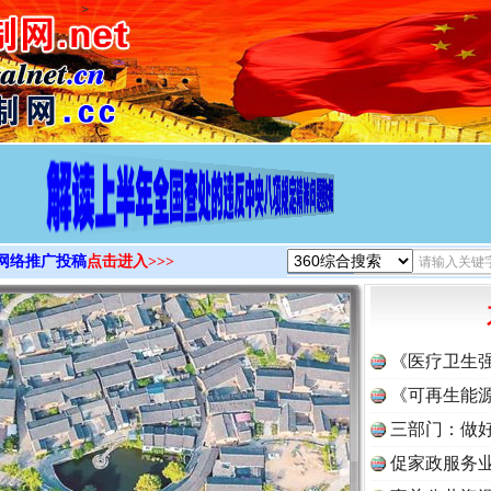
>
网络推广投稿
点击进入>>>
《医疗卫生
《可再生能源
三部门：做好
促家政服务业