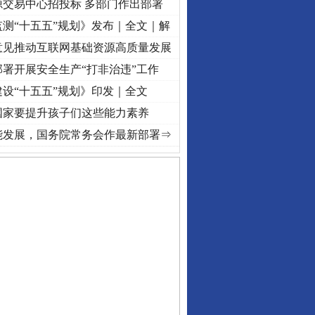
源交易中心招投标 多部门作出部署
测“十五五”规划》发布｜全文｜解
意见推动互联网基础资源高质量发展
署开展安全生产“打非治违”工作
设“十五五”规划》印发｜全文
国家要提升孩子们这些能力素养
牢记初心使命 奋进复兴征程丨“转折之城”激荡..
·[视频]
牢记初心使命 奋进复兴征程丨红
能发展，国务院常务会作最新部署⇒
守，一别两宽：这场老年..
条伤亲情 巡回调解促和..
保费，离婚时为何要分走一..
誉，不得录用为公务员
目出狱后办书院暴力管教..
公安厅征集新型黑恶违法..