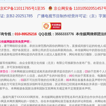
京ICP备11011765号1至35
京公网安备 11010502051457
证: 京B2-20251785
广播电视节目制作经营许可证:（京）字第3
咨询专线：
010-89525216
QQ在线：3555333776 本传媒网律师团
一批国家标准开始实施
民传媒网版权和免责声明：
德，遵守网络职业道德，承担法律范围内因你的网络行为，直接或间接引起的给他人或
经济责任。维护各国宪法，保障公民的言论自由和新闻自由。本传媒网站中的部份信息
请来函来电说明本网站提供内容系本人或法人版权所有，网站有权先行撤除，以保护版
传媒等传媒网站，由众全影视文化传媒（北京）有限公司独家协办发布广告。欢迎合法
来源，并可添加相应链接。
律责任：⑴
本网根据法律规定或相关政府的要求提供您的个人信息；
⑵
由于您将个人
列明的情况使用您的个人信息，由此所产生的纠纷责任；
⑷
任何由于黑客攻击、电脑病
者的网站在内）；
⑸
因不可抗拒导致的任何事态后果；
⑹
本网在各服务条款及声明中列
有条款方可留言和反映投诉报料等讯息投稿，其证明你已经阅读本网条款并承担一切因
语权平台。本网根据各国新法律和国际互联网有关规定将不定期更新本声明。
作品，版权均属于XXXXXXX网所有。本传媒网站拥有管理笔名和代表某些合作伙伴在
本网及本网所属网站的一切权力。你在本传媒网站留言板发表的评论和投稿，本网站有
以产业富民促振兴
本网上述作品。已经本网授权使用作品的单位或网站，应在授权范围内使用，并注明“来