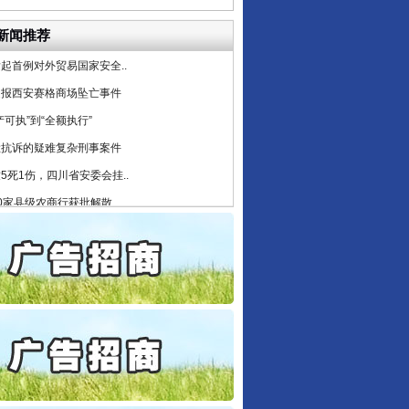
6家美国实体采取反制措..
新闻推荐
起首例对外贸易国家安全..
通报西安赛格商场坠亡事件
产可执”到“全额执行”
检抗诉的疑难复杂刑事案件
5死1伤，四川省安委会挂..
0家县级农商行获批解散
守，一别两宽：这场老年..
条伤亲情 巡回调解促和..
保费，离婚时为何要分走一..
誉，不得录用为公务员
目出狱后办书院暴力管教..
公安厅征集新型黑恶违法..
6家美国实体采取反制措..
起首例对外贸易国家安全..