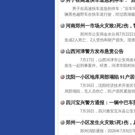
男子在高速快车道急刹停车：“后
男子在高速快车道急刹停车："后车司
辆黑色越野车在快车道行驶，经过西湖服
河南郑州一市场火灾致2死2伤
郑州市公安局金水分局7月22日通报
造成2人死亡、2人受伤和财产损失。现
山西河津警方发布悬赏公告
7月17日，山西河津市公安局发布
发生一起刑事案件。经查，河津市阳村街
沈阳一小区地库局部塌陷 91户
7月16日，沈阳经济技术开发区管
局部塌陷，无人员伤亡，91户居民紧急
四川宝兴警方通报：一辆中巴车坠
7月16日，四川雅安宝兴县公安
郑州一小区发生火灾致5死1伤，
郑州消防通报：2026年7月6日7