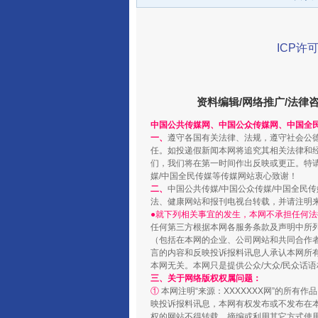
ICP许可
资料编辑/网络推广/法律
千年窑火 生生不息
中国公共传媒网、中国公众传媒网、中国全
一、
遵守各国有关法律、法规，遵守社会公
任。如投递假新闻本网将追究其相关法律和
们，我们将在第一时间作出反映或更正。特
媒/中国全民传媒等传媒网站衷心致谢！
二、
中国公共传媒/中国公众传媒/中国全民
法、健康网站和报刊电视台转载，并请注明
●就下列相关事宜的发生，本网不承担任何法
任何第三方根据本网各服务条款及声明中所
（包括在本网的企业、公司网站和共同合作
言的内容和反映投诉报料讯息人承认本网所
本网无关。本网只是提供公众/大众/民众话
三、关于网络版权权属问题：
①
本网注明“来源：XXXXXXX网”的所有
映投诉报料讯息，本网有权发布或不发布在
揭开“小金库”的免责幌子
权的网站不得转载、摘编或利用其它方式使用