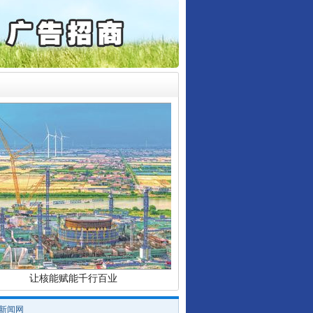
通报西安赛格商场坠亡事件
产可执”到“全额执行”
检抗诉的疑难复杂刑事案件
行业协会接连发公告
5死1伤，四川省安委会挂..
0家县级农商行获批解散
让核能赋能千行百业
/新闻网