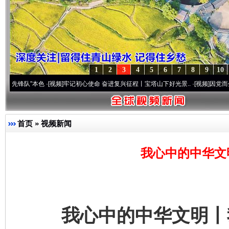
1
2
3
4
5
6
7
8
9
10
”本色
·[视频]
牢记初心使命 奋进复兴征程丨宝塔山下好光景..
·[视频]
因党而生 为党而战
首页
»
视频新闻
我心中的中华文
我心中的中华文明丨我