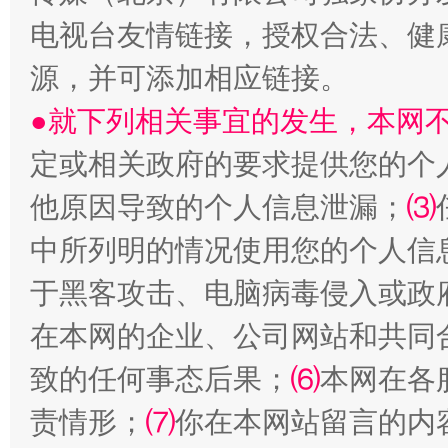
电视台友情链接，授权合法、健
源，并可添加相应链接。
●就下列相关事宜的发生，本网
受贿1.44亿！段成刚被判无期
从幼儿
定或相关政府的要求提供您的个
他原因导致的个人信息泄漏；
⑶
中所列明的情况使用您的个人信
于黑客攻击、电脑病毒侵入或政
在本网的企业、公司网站和共同
致的任何事态后果；
⑹
本网在各
责情形；
⑺
你在本网站留言的内
全民健身五年计划来了！等你上场