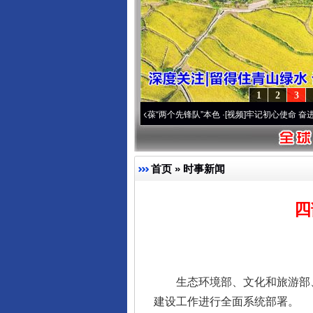
1
2
3
深刻改变雪域高原..
·[视频]
永葆“两个先锋队”本色
·[视频]
牢记初心使命 奋进复兴征程丨
首页
»
时事新闻
四
生态环境部、文化和旅游部、
建设工作进行全面系统部署。