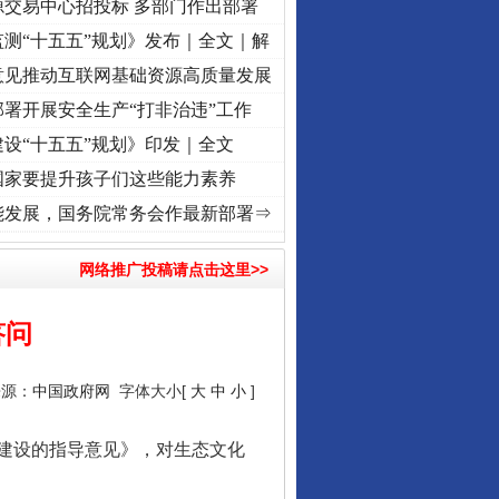
源交易中心招投标 多部门作出部署
测“十五五”规划》发布｜全文｜解
意见推动互联网基础资源高质量发展
署开展安全生产“打非治违”工作
设“十五五”规划》印发｜全文
国家要提升孩子们这些能力素养
心使命 奋进复兴征程丨“转折之城”激荡..
·[视频]
牢记初心使命 奋进复兴征程丨红船起航处
能发展，国务院常务会作最新部署⇒
网络推广投稿请点击这里>>
答问
来源：
中国政府网
字体大小[
大
中
小
]
建设的指导意见》，对生态文化