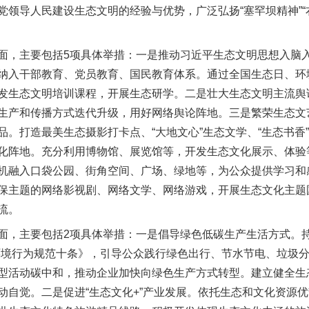
党领导人民建设生态文明的经验与优势，广泛弘扬“塞罕坝精神”“
，主要包括5项具体举措：一是推动习近平生态文明思想入脑入
纳入干部教育、党员教育、国民教育体系。通过全国生态日、环
发生态文明培训课程，开展生态研学。二是壮大生态文明主流舆
生产和传播方式迭代升级，用好网络舆论阵地。三是繁荣生态文
。打造最美生态摄影打卡点、“大地文心”生态文学、“生态书香”
化阵地。充分利用博物馆、展览馆等，开发生态文化展示、体验
机融入口袋公园、街角空间、广场、绿地等，为公众提供学习和
保主题的网络影视剧、网络文学、网络游戏，开展生态文化主题
流。
主要包括2项具体举措：一是倡导绿色低碳生产生活方式。持
环境行为规范十条》，引导公众践行绿色出行、节水节电、垃圾分
型活动碳中和，推动企业加快向绿色生产方式转型。建立健全生
动自觉。二是促进“生态文化+”产业发展。依托生态和文化资源