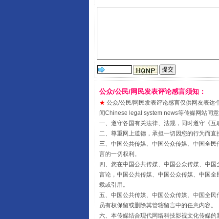
揭开“小金库”的免责幌子
公众/公民/网民发表评论感言须知：
★
公众/公民/网民发表评论感言仅供网友表达个人看法
闻Chinese legal system new
一、遵守各国有关法律、法规，同时遵守《
互
二、尊重网上道德，承担一切因您的行为而直
三、中国公共传媒、中国公众传媒、中国全民传媒China 
受贿1.44亿！段成刚被判无期
言的一切权利。
四、您在中国公共传媒、中国公众传媒、中国全民传媒Chin
言论，中国公共传媒、中国公众传媒、中国全民传媒China
载或引用。
五、中国公共传媒、中国公众传媒、中国全民传媒China 
员有权保留或删除其管辖留言中的任意内容。
六、本传媒结合现代网络科技影视文化传媒的新