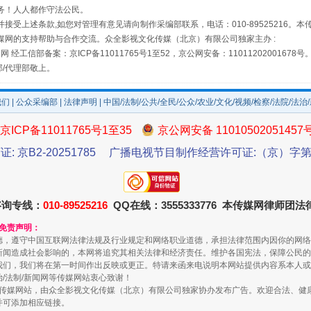
务！人人都作守法公民。
接受上述条款,如您对管理有意见请向制作采编部联系，电话：010-89525216。
媒网的支持帮助与合作交流。众全影视文化传媒（北京）有限公司独家主办 :
网 经工信部备案：京ICP备11011765号1至52，京公网安备：11011202001678号
部/代理部敬上。
场
事关残疾人未来5年
我们
|
公众采编部
|
法律声明
| 中国/法制/公共/全民/公众/农业/文化/视频/检察/法院/法治
京ICP备11011765号1至35
京公网安备 11010502051457
证: 京B2-20251785
广播电视节目制作经营许可证:（京）字第3
咨询专线：
010-89525216
QQ在线：3555333776 本传媒网律师团
和免责声明：
德，遵守中国互联网法律法规及行业规定和网络职业道德，承担法律范围内因你的网络
新闻造成社会影响的，本网将追究其相关法律和经济责任。维护各国宪法，保障公民的
我们，我们将在第一时间作出反映或更正。特请来函来电说明本网站提供内容系本人或
规模最大的光氢储一体化项目
治/法制/新闻网等传媒网站衷心致谢！
新闻网等传媒网站，由众全影视文化传媒（北京）有限公司独家协办发布广告。欢迎合法、
并可添加相应链接。