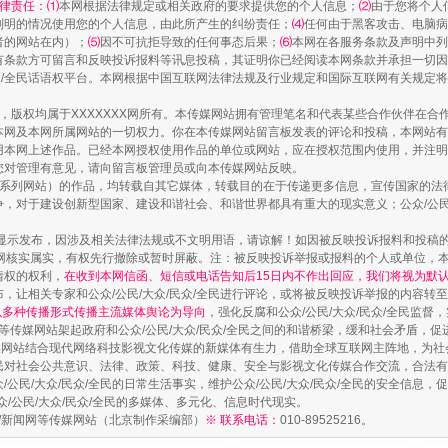
律责任：⑴
本网根据法律规定或相关政府的要求提供您的个人信息；
⑵
由于您将个人
列明的情况使用您的个人信息，由此所产生的纠纷责任；
⑷
任何由于黑客攻击、电脑病
者的网站在内）；
⑸
因不可抗拒导致的任何事态后果；
⑹
本网在各服务条款及声明中列
有条款方可留言和反映投诉报料等讯息投稿，其证明你已经阅读本网条款并承担一切因
民众/全民话语权平台。本网根据中国互联网法律法规及行业规定和国际互联网有关规定
作品，版权均属于XXXXXXX网所有。本传媒网站拥有管理笔名和代表某些合作伙伴在
本网及本网所属网站的一切权力。你在本传媒网站留言板发表的评论和投稿，本网站有
本网上述作品。已经本网授权使用作品的单位或网站，应在授权范围内使用，并注明“来
您对管理有意见，请向留言板管理员或向本传媒网站反映。
本传媒系列网站）的作品，均转载自其它媒体，转载目的在于传递更多信息，宣传国家的
，对于建设创新型国家、建设和谐社会、和谐世界都具有重大的现实意义；公众/公民/
镜头丨大暑三秋近
显示发布，因涉及相关法律法规或不文明用语，请谅解！如因被反映投诉报料和投稿
网核实属实，有权先行撤除或暂时屏蔽。注：被反映投诉举报或报料的个人或单位，
情权的权利，
在收到本网信函、短信或电话告知后15日内不作出回应，我们将视为默
，让相关专家和公众/公民/大众/民众/全民进行评论，或将被反映投诉举报的内容转
网以多种传播形式传播主流媒体舆论为导向
，强化反腐和公众/公民/大众/民众/全民监
等传媒网站架起政府和公众/公民/大众/民众/全民之间的和谐桥梁，缓和社会矛盾，
媒网站结合现代网络科技影视文化传媒的新媒体有生力，借助全球互联网主阵地，为社会
全民对社会公共意识、法律、政策、科技、健康、安全与影视文化传媒合作交流，合法有效
公民/大众/民众/全民的日常生活事实，维护公众/公民/大众/民众/全民的安全信息，促
众/公民/大众/民众/全民的多媒体、多元化、信息时代现实。
法制/新闻网等传媒网站（北京制作采编部）
※ 联系电话：
010-89525216。