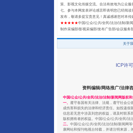
策、影视文化传媒交流。合法有效地为公众服
七、参与本网发表评论感言即表明您已经阅读并
发布，敬请多提宝贵意见！真诚感谢您对本传
★★★★★
中国/公众/公共/全民/法治/法制/新闻
制作采编部/影视采编部/发布广告部/会议服务
全民健身五年计划来了！等你上
关于
ICP许可
资料编辑/网络推广/法律
中国/公众/公共/全民/法治/法制/新闻网版权
一、
遵守各国有关法律、法规，遵守社会公
成伤害和损失的法律和经济责任。如投递假
信息若无意中涉及到您的权益，请及时联系
阿坝州三大球赛在茂县开幕
版权拥有者的权益。中国/公众/公共/全民/法
二、
中国/公众/公共/全民/法治/法制/
康网站和报刊电视台转载，并请注明来源，