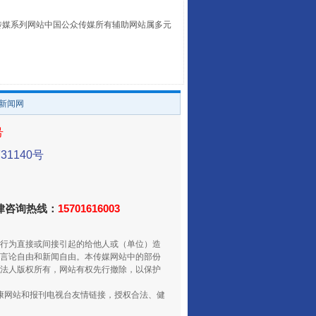
本传媒系列网站中国公众传媒所有辅助网站属多元
。
让传统村落焕发生机
/新闻网
号
1140号
法律咨询热线：
15701616003
行为直接或间接引起的给他人或（单位）造
言论自由和新闻自由。本传媒网站中的部份
法人版权所有，网站有权先行撤除，以保护
走走走！国家喊你健身啦
健康网站和报刊电视台友情链接，授权合法、健