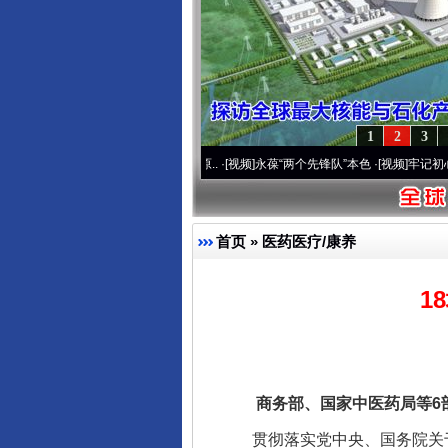
1
2
3
运营20周年 深刻改变雪域高原..
·[视频]
永葆“两个先锋队”本色
·[视频]
牢记初心使命 奋
首页
»
医药医疗/康养
1
商务部、国家中医药局等6部
贯彻落实党中央、国务院关于