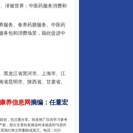
国、泽被世界：中医药服务消费和
养服务、食养药膳服务、中医药
服务包和消费场景，藉此促进中
行业协会接连发公告
、黑龙江省黑河市、上海市、江
南省昆明市、陕西省、甘肃省、
康养信息网
摘编
：
任薏宏
重原创，也注重分享。转发推广仅供学习参考
让核能赋能千行百业
产权，部分文章转发推送时未能及时与原作
联系我们将立即删除或更正。电话：010-