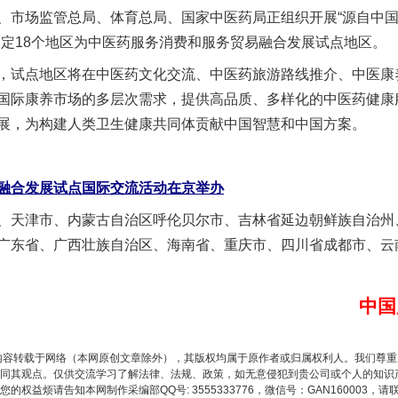
、市场监管总局、体育总局、国家中医药局正组织开展“源自中
确定18个地区为中医药服务消费和服务贸易融合发展试点地区。
试点地区将在中医药文化交流、中医药旅游路线推介、中医康
国际康养市场的多层次需求，提供高品质、多样化的中医药健康
展，为构建人类卫生健康共同体贡献中国智慧和中国方案。
实
一纸欠条伤亲情 巡回调解促和解..
融合发展试点国际交流活动在京举办
天津市、内蒙古自治区呼伦贝尔市、吉林省延边朝鲜族自治州
广东省、广西壮族自治区、海南省、重庆市、四川省成都市、云
中国
内容转载于网络（本网原创文章除外），其版权均属于原作者或归属权利人。我们尊
题”
法徽映军营 权益有保障
同其观点。仅供交流学习了解法律、法规、政策，如无意侵犯到贵公司或个人的知识
权益烦请告知本网制作采编部QQ号: 3555333776，微信号：GAN160003，请