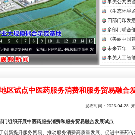
事关公共资
《生态环境监
读
四部门印发
多部门联合部
《美丽中国建
4
5
6
7
8
9
10
11
12
13
14
15
未来五年，
进复兴征程丨宝塔山下好光景..
·[视频]
因党而生 为党而战——百年“纪”事⑧加强纪律..
事关人工智
8地区试点中医药服务消费和服务贸易融合
发布时间：2026-04-28 
门组织开展中医药服务消费和服务贸易融合发展试点
创新提升服务贸易、推动服务消费高质量发展、促进中医药传