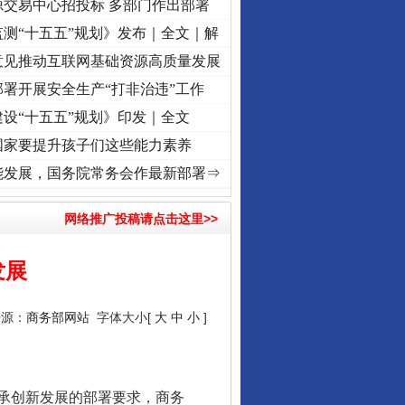
源交易中心招投标 多部门作出部署
测“十五五”规划》发布｜全文｜解
意见推动互联网基础资源高质量发展
署开展安全生产“打非治违”工作
设“十五五”规划》印发｜全文
国家要提升孩子们这些能力素养
·[视频]
牢记初心使命 奋进复兴征程丨“转折之城”激荡..
·[视频]
牢记初心使命 奋进复兴征
能发展，国务院常务会作最新部署⇒
网络推广投稿请点击这里>>
发展
来源：
商务部网站
字体大小[
大
中
小
]
承创新发展的部署要求，商务