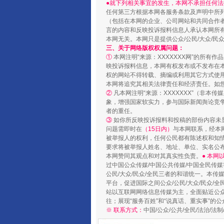
●就下列相关事宜的发生，本网不承担任何法
任何第三方根据本网各服务条款及声明中所
（包括在本网的企业、公司网站和共同合作
言的内容和反映投诉报料信息人承认本网所
本网无关。本网只是提供公众/公民/大众/
三、关于网络版权权属问题：
①
本网注明“来源：XXXXXXX网”的所有
映投诉报料信息，本网有权发布或不发布在
权的网站不得转载、摘编或利用其它方式使用
本网将追究其相关法律责任和经济责任。如
②
凡本网注明“来源：XXXXXXX”（非
象，增强国家软实力，参与国际新闻舆论竞争
国家大学科技园优化重塑工作
者的重任。
③
如你所反映投诉报料和投稿的部份内容未
问题需即时在
（15日内）
与本网联系，经本
被举报人的权利，任何公民都有陈述权和知
要求将被举报人姓名、地址、单位、实名公布
本网赞同其观点和对其真实性负责。
● 本
过中国公众传媒/中国公共传媒/中国全民传媒
公民/大众/民众/全民三者的和谐统一。本传
平台，促进国际之间公众/公民/大众/民众/
站以互联网网络信息传媒为主，全面贴近公众/
往；展现“服务百姓”和“说真话、重实事”的公
※ 联系方式：
中国/公众/公共/全民/法治/