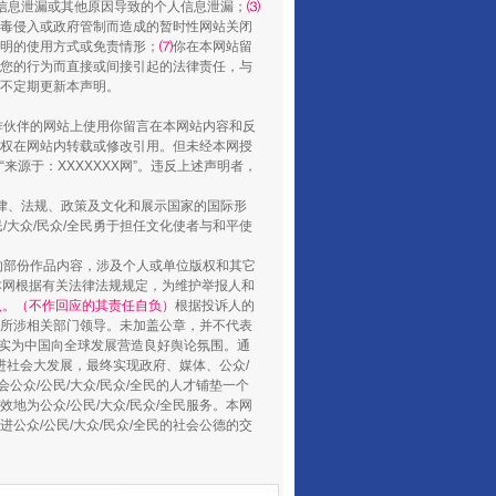
信息泄漏或其他原因导致的个人信息泄漏；
⑶
毒侵入或政府管制而造成的暂时性网站关闭
明的使用方式或免责情形；
⑺
你在本网站留
您的行为而直接或间接引起的法律责任，与
将不定期更新本声明。
合作伙伴的网站上使用你留言在本网站内容和反
权在网站内转载或修改引用。但未经本网授
源于：XXXXXXX网”。违反上述声明者，
法律、法规、政策及文化和展示国家的国际形
大众/民众/全民勇于担任文化使者与和平使
山西：不断增强治理腐败综合效能
的部份作品内容，涉及个人或单位版权和其它
本网根据有关法律法规规定，为维护举报人和
认。（不作回应的其责任自负）
根据投诉人的
至所涉相关部门领导。未加盖公章，并不代表
督，实为中国向全球发展营造良好舆论氛围。通
促进社会大发展，最终实现政府、媒体、公众/
公众/公民/大众/民众/全民的人才铺垫一个
地为公众/公民/大众/民众/全民服务。本网
进公众/公民/大众/民众/全民的社会公德的交