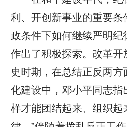
利、开创新事业的重要条
政条件下如何继续严明纪
作出了积极探索。改革开
史时期，在总结正反两方
化建设中，邓小平同志指
样才能团结起来、组织起
律。”伴随着拨乱反正工