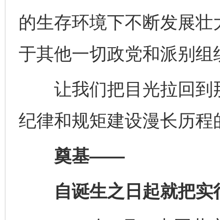
的生存环境下不断发展壮
于其他一切政党和派别组织
让我们把目光拉回到那
纪律和规矩建设漫长历程
奠基——
自诞生之日起就把实行