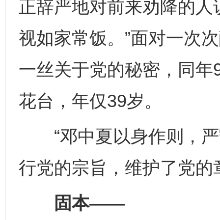
正辞严地对前来劝降的人
视如家常饭。”面对一次
一丝关于党的秘密，同年9
花台，年仅39岁。
“邓中夏以身作则，严
行党的宗旨，维护了党的
固本——