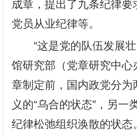
成章，提出了九条纪律要
党员从业纪律等。
“这是党的队伍发展壮大
馆研究部（党章研究中心
章制定前，国内政党分为
义的“乌合的状态”，另一
纪律松弛组织涣散的状态