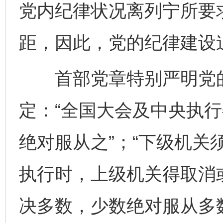
党内纪律状况离列宁所要
距，因此，党的纪律建设
首部党章特别严明党的
定：“全国大会及中央执
绝对服从之”；“下级机关
执行时，上级机关得取消或
决多数，少数绝对服从多