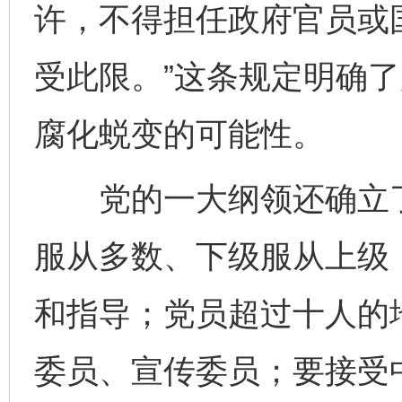
许，不得担任政府官员或
受此限。”这条规定明确
腐化蜕变的可能性。
党的一大纲领还确立了
服从多数、下级服从上级
和指导；党员超过十人的
委员、宣传委员；要接受