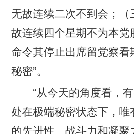
无故连续二次不到会；（
故连续四个星期不为本党
命令其停止出席留党察看
秘密”。
“从今天的角度看，有
处在极端秘密状态下，唯
的先进性、战斗力和凝聚