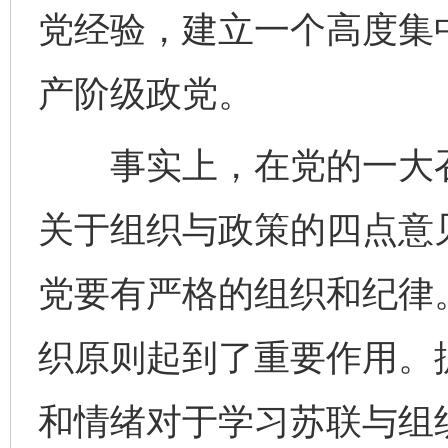
党经验，建立一个高度集
产阶级政党。
事实上，在党的一大召
关于组织与政策的四点意见
党要有严格的组织和纪律
织原则起到了重要作用。
和情绪对于学习苏联与组