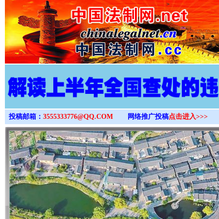
>
投稿邮箱：
3555333776@QQ.COM
网络推广投稿
点击进入>>>