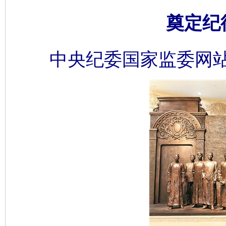
奠定纪
中央纪委国家监委网站