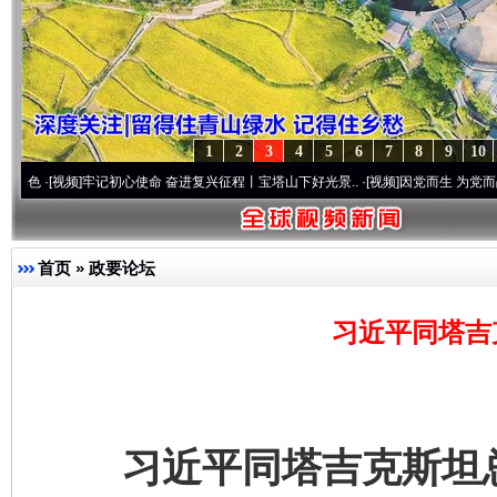
1
2
3
4
5
6
7
8
9
10
]
牢记初心使命 奋进复兴征程丨宝塔山下好光景..
·[视频]
因党而生 为党而战——百年“纪
首页
»
政要论坛
习近平同塔吉
习近平同塔吉克斯坦总