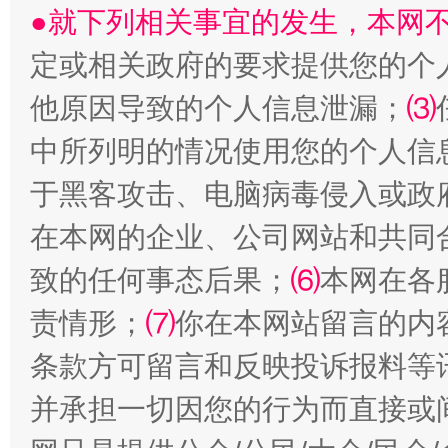
●就下列相关事宜的发生，本网
定或相关政府的要求提供您的个
他原因导致的个人信息泄漏；
⑶
中所列明的情况使用您的个人信
于黑客攻击、电脑病毒侵入或政
受贿1.44亿！段成刚被判无期
从幼儿
在本网的企业、公司网站和共同
致的任何事态后果；
⑹
本网在各
责情形；
⑺
你在本网站留言的内
条款方可留言和反映投诉报料等
并承担一切因您的行为而直接或