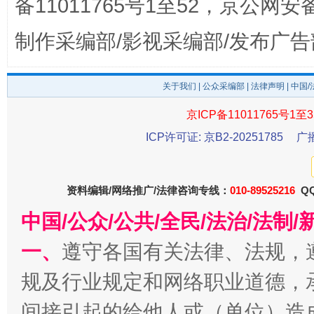
备11011765号1至52，京公网安备：
公平竞争审查“十大案例”出炉！
一纸欠条
制作采编部/影视采编部/发布广告
关于我们
|
公众采编部
|
法律声明
| 中国
京ICP备11011765号1至3
ICP许可证: 京B2-20251785
广
资料编辑/网络推广/法律咨询专线：
010-89525216
QQ
东山县通报“牛蛙产品抗生素超标问题”
法
中国/公众/公共/全民/法治/法
一、
遵守各国有关法律、法规，
规及行业规定和网络职业道德，
间接引起的给他人或（单位）造