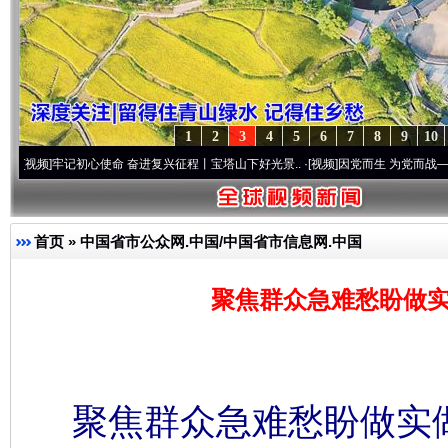
1
2
3
4
5
6
7
8
9
10
记初心使命 奋进复兴征程丨宝塔山下好光景..
·[视频]
因党而生 为党而战——百年“纪”事
首页
»
中国省市公众网.中国/中国省市信息网.中国
聚焦群众急难愁盼做实
聚焦群众急难愁盼做实