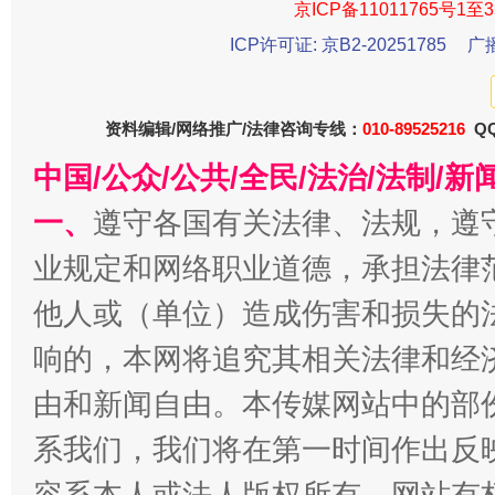
京ICP备11011765号1至3
ICP许可证: 京B2-20251785
广
东山县通报“牛蛙产品抗生素超标问题”
法
资料编辑/网络推广/法律咨询专线：
010-89525216
QQ
中国/公众/公共/全民/法治/法制/
一、
遵守各国有关法律、法规，遵
业规定和网络职业道德，承担法律
他人或（单位）造成伤害和损失的
响的，本网将追究其相关法律和经
由和新闻自由。本传媒网站中的部
千年窑火 生生不息
一
系我们，我们将在第一时间作出反
容系本人或法人版权所有，网站有