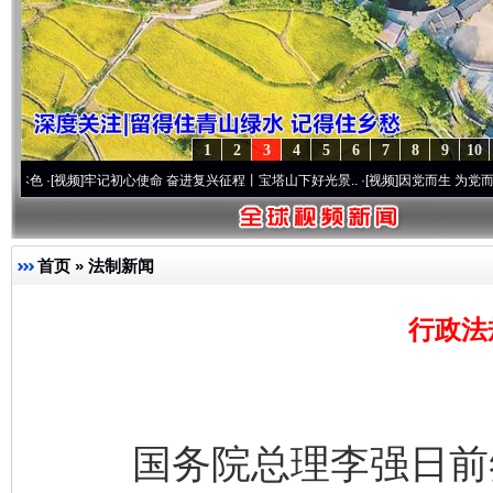
1
2
3
4
5
6
7
8
9
10
视频]
牢记初心使命 奋进复兴征程丨宝塔山下好光景..
·[视频]
因党而生 为党而战——百年“
首页
»
法制新闻
行政法
国务院总理李强日前签