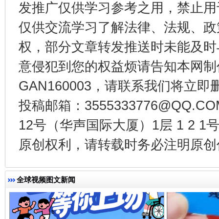
发推广仅供学习参考之用，禁止用
仅供交流学习了解法律、法规、政
权，部分文章转发推送时未能及时
受贿1.44亿！段成刚被判无期
从幼儿
意侵犯到您的权益烦请告知本网制作采编
GAN160003，请联系我们将立即删
投稿邮箱：3555333776@QQ
12号（华声国际大厦）1层 1 2
原创权利，请转载时务必注明原创作
全民健身五年计划来了！等你上场
全球视频图文新闻