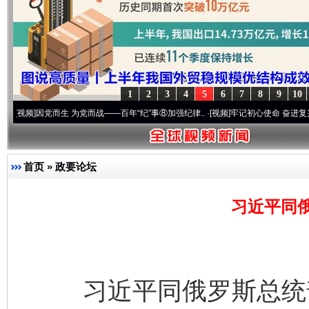
1
2
3
4
5
6
7
8
9
10
因党而生 为党而战——百年“纪”事⑧加强纪律..
·[视频]
牢记初心使命 奋进复兴征程丨“转折
首页
»
政要论坛
习近平同
习近平同俄罗斯总统