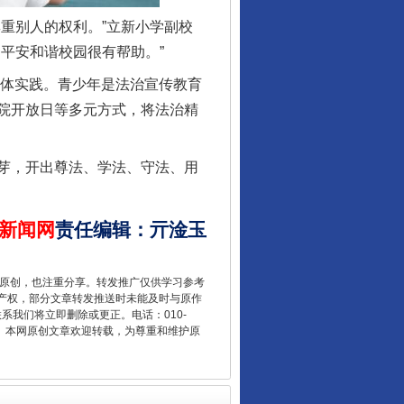
重别人的权利。”立新小学副校
平安和谐校园很有帮助。”
具体实践。青少年是法治宣传教育
院开放日等多元方式，将法治精
芽，开出尊法、学法、守法、用
让核能赋能千行百业
新闻网
责任编辑
：
亓淦玉
重原创，也注重分享。转发推广仅供学习参考
产权，部分文章转发推送时未能及时与原作
联系我们将立即删除或更正。电话：010-
2 1号。本网原创文章欢迎转载，为尊重和维护原