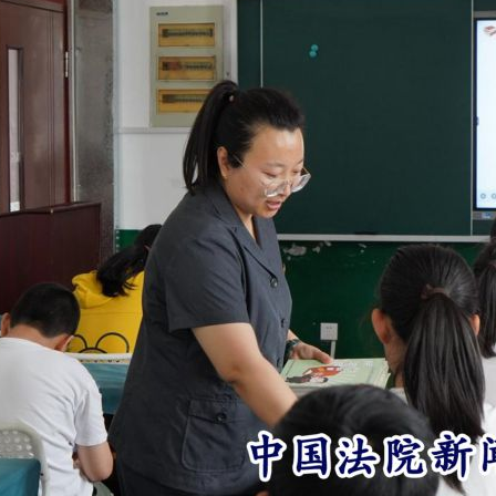
实
一纸欠条伤亲情 巡回调解促和解..