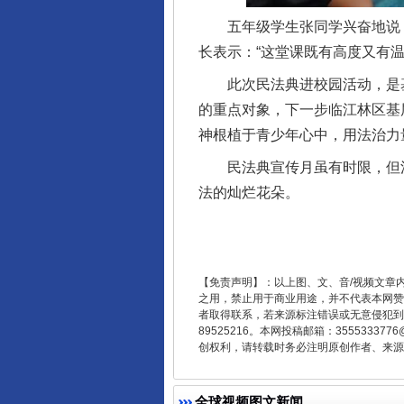
五年级学生张同学兴奋地说：“
长表示：“这堂课既有高度又有
此次民法典进校园活动，是基层
的重点对象，下一步临江林区基
神根植于青少年心中，用法治力
民法典宣传月虽有时限，但法
法的灿烂花朵。
东山县通报“牛蛙产品抗生素超标问
【免责声明】：以上图、文、音/视频文章
之用，禁止用于商业用途，并不代表本网赞
者取得联系，若来源标注错误或无意侵犯到您的
89525216。本网投稿邮箱：355533
创权利，请转载时务必注明原创作者、来源：
全球视频图文新闻