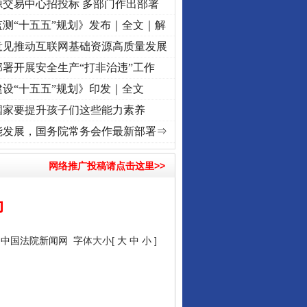
源交易中心招投标 多部门作出部署
测“十五五”规划》发布｜全文｜解
意见推动互联网基础资源高质量发展
署开展安全生产“打非治违”工作
设“十五五”规划》印发｜全文
国家要提升孩子们这些能力素养
记初心使命 奋进复兴征程丨“转折之城”激荡..
·[视频]
牢记初心使命 奋进复兴征程丨红船起
能发展，国务院常务会作最新部署⇒
网络推广投稿请点击这里>>
动
：
中国法院新闻网
字体大小[
大
中
小
]