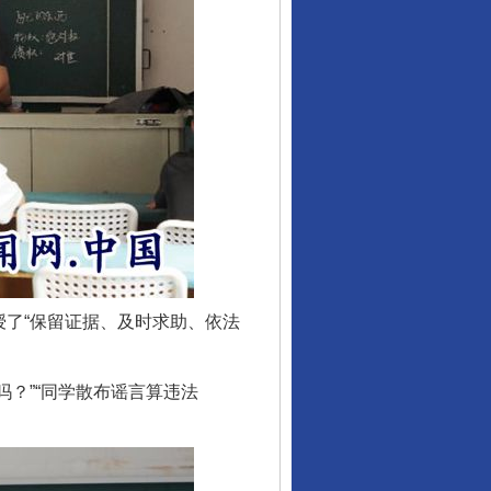
了“保留证据、及时求助、依法
？”“同学散布谣言算违法