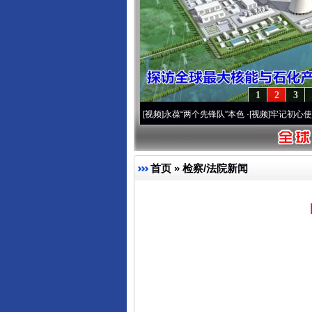
1
2
3
年 深刻改变雪域高原..
·[视频]
永葆“两个先锋队”本色
·[视频]
牢记初心使命 奋进复兴征
首页
»
检察/法院新闻