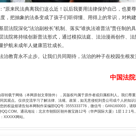
原来民法典离我们这么近！以后我要用法律保护自己，也要尊
温度，把抽象的法条变成了孩子们听得懂、用得上的常识，对构建
法院深化“法治副校长”机制、落实“谁执法谁普法”责任制的
层法院将持续创新普法形式，通过模拟法庭、法治漫画创作、法
量护航未成年人健康茁壮成长。
治教育永不止步。让我们共同期待，法治的种子在校园生根发
题”
法徽映军营 权益有保障
中国法院
内容转载于网络（本网原创文章除外），其版权均属于原作者或归属权利人。我们尊
同其观点。仅供交流学习了解法律、法规、政策，如无意侵犯到贵公司或个人的知识
权益烦请告知本网制作采编部QQ号: 3555333776，微信号：GAN160003，请
3776@QQ.COM。通讯地址：北京市朝阳区朝外雅宝路12号（华声国际大厦）1层 1 
XXXXX网站。