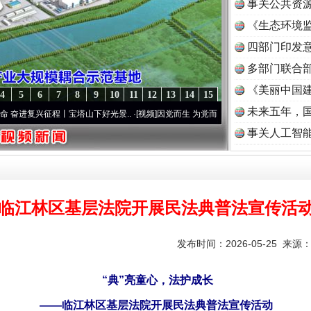
事关公共资
《生态环境监
读
四部门印发
多部门联合部
《美丽中国建
4
5
6
7
8
9
10
11
12
13
14
15
未来五年，
程丨宝塔山下好光景..
·[视频]
因党而生 为党而战——百年“纪”事⑧加强纪律..
·[视频]
牢
事关人工智
临江林区基层法院开展民法典普法宣传活
发布时间：2026-05-25 来源
“典”亮童心，法护成长
——临江林区基层法院开展民法典普法宣传活动